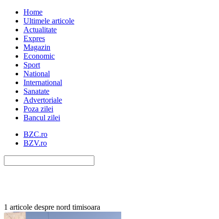
Home
Ultimele articole
Actualitate
Expres
Magazin
Economic
Sport
National
International
Sanatate
Advertoriale
Poza zilei
Bancul zilei
BZC.ro
BZV.ro
1 articole despre nord timisoara