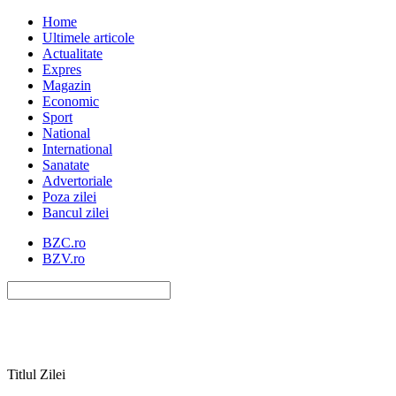
Home
Ultimele articole
Actualitate
Expres
Magazin
Economic
Sport
National
International
Sanatate
Advertoriale
Poza zilei
Bancul zilei
BZC.ro
BZV.ro
Titlul Zilei