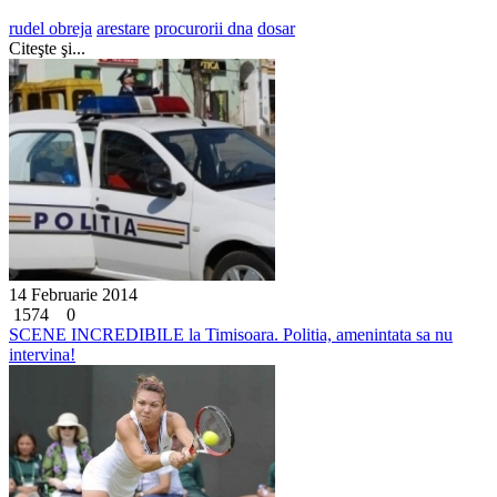
rudel obreja
arestare
procurorii dna
dosar
Citeşte şi...
14 Februarie 2014
1574
0
SCENE INCREDIBILE la Timisoara. Politia, amenintata sa nu
intervina!