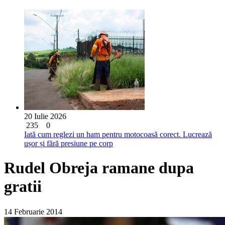
20 Iulie 2026
235
0
Iată cum reglezi un ham pentru motocoasă corect. Lucrează
ușor și fără presiune pe corp
Rudel Obreja ramane dupa
gratii
14 Februarie 2014