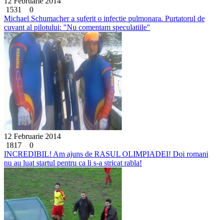
12 Februarie 2014
1531
0
Michael Schumacher a suferit o infectie pulmonara. Purtatorul de
cuvant al pilotului: "Nu comentam speculatiile"
12 Februarie 2014
1817
0
INCREDIBIL! Am ajuns de RASUL OLIMPIADEI! Doi romani
nu au luat startul pentru ca li s-a stricat rabla!