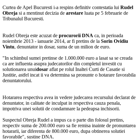
Curtea de Apel Bucuresti i-a respins definitiv contestatia lui
Rudel
Obreja
si a mentinut decizia de
arestare
luata pe 5 februarie de
Tribunalul Bucuresti.
Rudel Obreja este acuzat de
procurorii DNA
ca, in perioada
noiembrie 2013 - ianuarie 2014, ar fi pretins de la
Sorin Ovidiu
Vintu
, denuntator in dosar, suma de un milion de euro.
"In schimbul sumei pretinse de 1.000.000 euro a lasat sa se creada
ca are influenta asupra judecatorilor din completul investit cu
solutionarea unui
dosar
aflat pe rolul Inaltei Curti de Casatie si
Justitie, astfel incat ii va determina sa pronunte o hotarare favorabila
denuntatorului.
Hotararea respectiva avea in vedere judecarea recursului declarat de
denuntator, in calitate de inculpat in respectiva cauza penala,
impotriva unei solutii de condamnare la pedeapsa inchisorii.
Suspectul Obreja Rudel a impus ca o parte din folosul pretins,
respectiv suma de 200.000 euro sa fie remisa inainte de pronuntarea
hotararii, iar diferenta de 800.000 euro, dupa obtinerea solutiei
favorabile", sustine DNA.