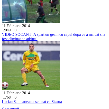
11 Februarie 2014
2049
0
VIDEO SOCANT! A spart un geam cu capul dupa ce a marcat si a
fost eliminat de arbitru!
11 Februarie 2014
1768
0
Lucian Sanmartean a semnat cu Steaua
Comentarii