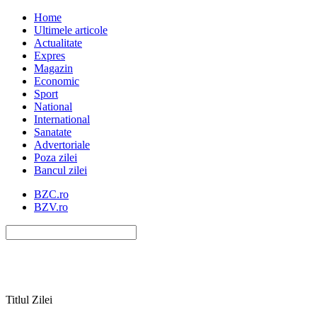
Home
Ultimele articole
Actualitate
Expres
Magazin
Economic
Sport
National
International
Sanatate
Advertoriale
Poza zilei
Bancul zilei
BZC.ro
BZV.ro
Titlul Zilei