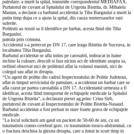
patrulare, a murit la spital, transmite corespondentul MEDIAFAX.
Purtatorul de cuvant al Spitalului de Urgenta Bistrita, dr. Mihaiela
Mastan, a declarat ca barbatul accidentat la Tiha Bargaului a murit la
putin timp dupa ce a ajuns la spital, din cauza numeroaselor rani
suferite.
Politistii au reusit sa il identifice pe barbat, acesta fiind din Tiha
Bargaului.
patrula prin comuna.
Accidentul s-a petrecut pe DN 17, care leaga Bistrita de Suceava, in
localitatea Tiha Bargaului.
Barbatul accidentat se afla intins pe carosabil, imbracat in haine
inchise la culoare, descult si fara niciun act de identitate asupra sa,
nefiind observat nici de politistul aflat la volanul masinii, nici de
colegul sau aflat in dreapta.
“Un agent de politie din cadrul Inspectoratului de Politie Judetean,
aflat in timpul serviciului de patrulare, a accidentat un barbat care se
afla cazut pe partea carosabila a DN 17. Accidentatul urmeaza a fi
idetificat, acesta fiind transportat de echipajele medicale la Spitalul
de Urgenta Bistrita”, a declarant presei ag.princ Crina Sirb,
purtatorul de cuvant al Inspectoratului de Politie Bistrita-Nasaud.
Barbatul accidentat a fost preluat in stare foarte grava de echipajele
medicale.
"La locul solicitarii am gasit un pacient de 50-60 de ani, cu un
traumatism cranio-cerebral grav, cu traumatism toraco-abdominal, cu
o fractura deschisa la glezna dreapta, care a intrat in scurt timp in