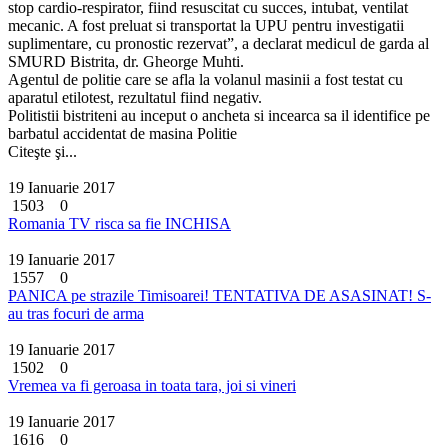
stop cardio-respirator, fiind resuscitat cu succes, intubat, ventilat
mecanic. A fost preluat si transportat la UPU pentru investigatii
suplimentare, cu pronostic rezervat”, a declarat medicul de garda al
SMURD Bistrita, dr. Gheorge Muhti.
Agentul de politie care se afla la volanul masinii a fost testat cu
aparatul etilotest, rezultatul fiind negativ.
Politistii bistriteni au inceput o ancheta si incearca sa il identifice pe
barbatul accidentat de masina Politie
Citeşte şi...
19 Ianuarie 2017
1503
0
Romania TV risca sa fie INCHISA
19 Ianuarie 2017
1557
0
PANICA pe strazile Timisoarei! TENTATIVA DE ASASINAT! S-
au tras focuri de arma
19 Ianuarie 2017
1502
0
Vremea va fi geroasa in toata tara, joi si vineri
19 Ianuarie 2017
1616
0