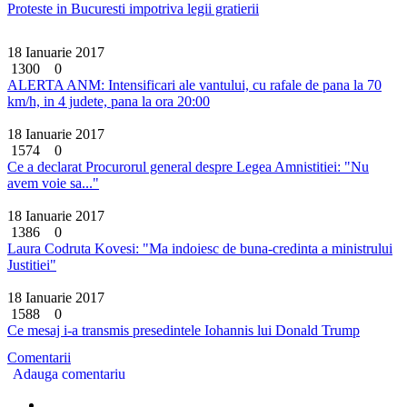
Proteste in Bucuresti impotriva legii gratierii
18 Ianuarie 2017
1300
0
ALERTA ANM: Intensificari ale vantului, cu rafale de pana la 70
km/h, in 4 judete, pana la ora 20:00
18 Ianuarie 2017
1574
0
Ce a declarat Procurorul general despre Legea Amnistitiei: "Nu
avem voie sa..."
18 Ianuarie 2017
1386
0
Laura Codruta Kovesi: "Ma indoiesc de buna-credinta a ministrului
Justitiei"
18 Ianuarie 2017
1588
0
Ce mesaj i-a transmis presedintele Iohannis lui Donald Trump
Comentarii
Adauga comentariu