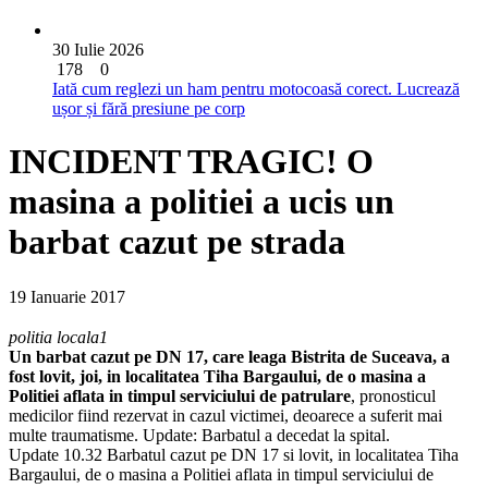
30 Iulie 2026
178
0
Iată cum reglezi un ham pentru motocoasă corect. Lucrează
ușor și fără presiune pe corp
INCIDENT TRAGIC! O
masina a politiei a ucis un
barbat cazut pe strada
19 Ianuarie 2017
politia locala1
Un barbat cazut pe DN 17, care leaga Bistrita de Suceava, a
fost lovit, joi, in localitatea Tiha Bargaului, de o masina a
Politiei aflata in timpul serviciului de patrulare
, pronosticul
medicilor fiind rezervat in cazul victimei, deoarece a suferit mai
multe traumatisme. Update: Barbatul a decedat la spital.
Update 10.32 Barbatul cazut pe DN 17 si lovit, in localitatea Tiha
Bargaului, de o masina a Politiei aflata in timpul serviciului de