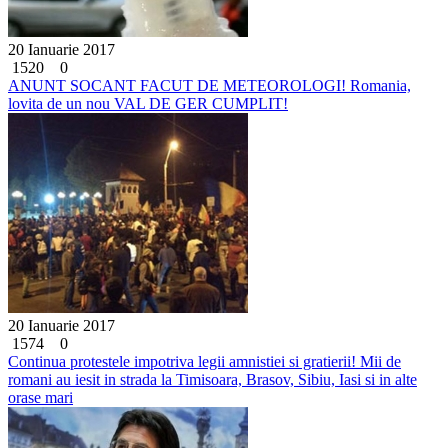
20 Ianuarie 2017
1520
0
ANUNT SOCANT FACUT DE METEOROLOGI! Romania,
lovita de un nou VAL DE GER CUMPLIT!
20 Ianuarie 2017
1574
0
Continua protestele impotriva legii amnistiei si gratierii! Mii de
romani au iesit in strada la Timisoara, Brasov, Sibiu, Iasi si in alte
orase mari