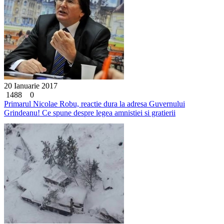
20 Ianuarie 2017
1488
0
Primarul Nicolae Robu, reactie dura la adresa Guvernului
Grindeanu! Ce spune despre legea amnistiei si gratierii