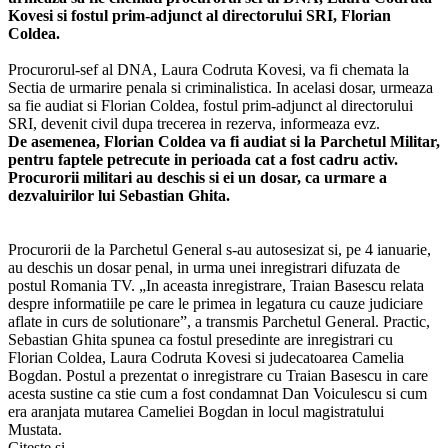
Kovesi si fostul prim-adjunct al directorului SRI, Florian
Coldea.
Procurorul-sef al DNA, Laura Codruta Kovesi, va fi chemata la
Sectia de urmarire penala si criminalistica. In acelasi dosar, urmeaza
sa fie audiat si Florian Coldea, fostul prim-adjunct al directorului
SRI, devenit civil dupa trecerea in rezerva, informeaza evz.
De asemenea, Florian Coldea va fi audiat si la Parchetul Militar,
pentru faptele petrecute in perioada cat a fost cadru activ.
Procurorii militari au deschis si ei un dosar, ca urmare a
dezvaluirilor lui Sebastian Ghita.
Procurorii de la Parchetul General s-au autosesizat si, pe 4 ianuarie,
au deschis un dosar penal, in urma unei inregistrari difuzata de
postul Romania TV. „In aceasta inregistrare, Traian Basescu relata
despre informatiile pe care le primea in legatura cu cauze judiciare
aflate in curs de solutionare”, a transmis Parchetul General. Practic,
Sebastian Ghita spunea ca fostul presedinte are inregistrari cu
Florian Coldea, Laura Codruta Kovesi si judecatoarea Camelia
Bogdan. Postul a prezentat o inregistrare cu Traian Basescu in care
acesta sustine ca stie cum a fost condamnat Dan Voiculescu si cum
era aranjata mutarea Cameliei Bogdan in locul magistratului
Mustata.
Citeşte şi...