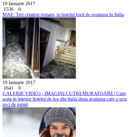
19 Ianuarie 2017
1536
0
MAE: Trei cetateni romani, in hotelul lovit de avalansa In Italia
19 Ianuarie 2017
1641
0
GALERIE VIDEO - IMAGINI CUTREMURATOARE! Cum
arata in interior hotelul de lux din Italia dupa avalansa care a ucis
zeci de turisti