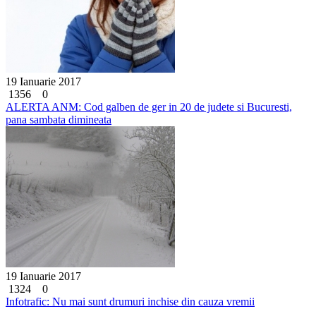
19 Ianuarie 2017
1356
0
ALERTA ANM: Cod galben de ger in 20 de judete si Bucuresti,
pana sambata dimineata
19 Ianuarie 2017
1324
0
Infotrafic: Nu mai sunt drumuri inchise din cauza vremii