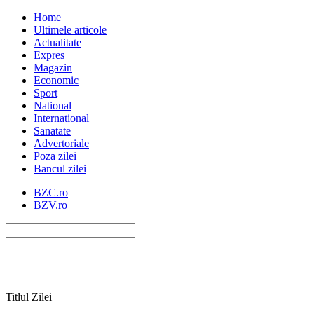
Home
Ultimele articole
Actualitate
Expres
Magazin
Economic
Sport
National
International
Sanatate
Advertoriale
Poza zilei
Bancul zilei
BZC.ro
BZV.ro
Titlul Zilei