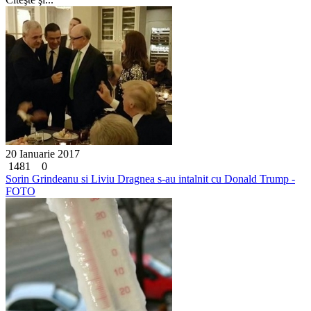
20 Ianuarie 2017
1481
0
Sorin Grindeanu si Liviu Dragnea s-au intalnit cu Donald Trump -
FOTO